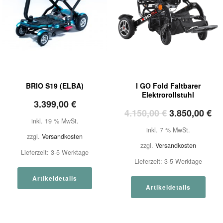
BRIO S19 (ELBA)
I GO Fold Faltbarer
Elektrorollstuhl
3.399,00
€
Ursprünglic
Ak
4.150,00
€
3.850,00
€
inkl. 19 % MwSt.
Preis
Pr
inkl. 7 % MwSt.
war:
ist
zzgl.
Versandkosten
zzgl.
Versandkosten
4.150,00 €
3.
Lieferzeit:
3-5 Werktage
Lieferzeit:
3-5 Werktage
Artikeldetails
Artikeldetails