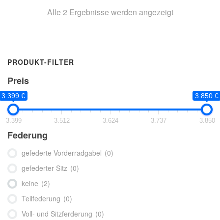
Alle 2 Ergebnisse werden angezeigt
PRODUKT-FILTER
Preis
3.399 €
3.850 €
3.399
3.512
3.624
3.737
3.850
Federung
gefederte Vorderradgabel
(0)
gefederter Sitz
(0)
keine
(2)
Teilfederung
(0)
Voll- und Sitzferderung
(0)