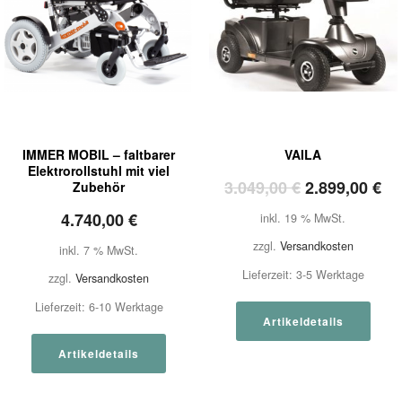
IMMER MOBIL – faltbarer
VAILA
Elektrorollstuhl mit viel
Ursprünglic
Ak
3.049,00
€
2.899,00
€
Zubehör
Preis
Pr
4.740,00
€
inkl. 19 % MwSt.
war:
ist
zzgl.
Versandkosten
inkl. 7 % MwSt.
3.049,00 €
2.
Lieferzeit:
3-5 Werktage
zzgl.
Versandkosten
Lieferzeit:
6-10 Werktage
Artikeldetails
Artikeldetails