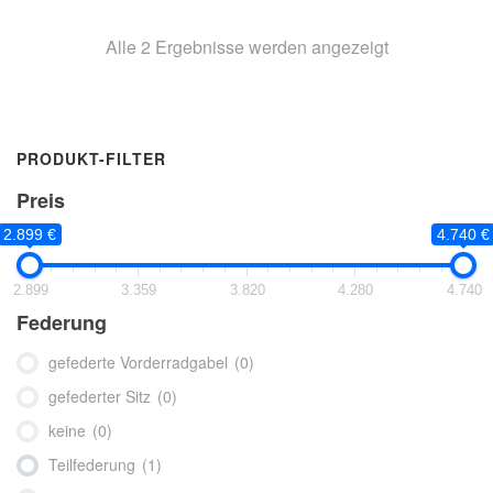
Alle 2 Ergebnisse werden angezeigt
PRODUKT-FILTER
Preis
2.899 €
4.740 €
2.899
3.359
3.820
4.280
4.740
Federung
gefederte Vorderradgabel
(0)
gefederter Sitz
(0)
keine
(0)
Teilfederung
(1)