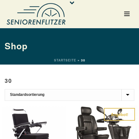
Shop
STARTSEITE
»
30
30
Angebot!