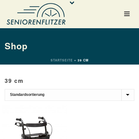
Shop
STARTSEITE
»
39 CM
39 cm