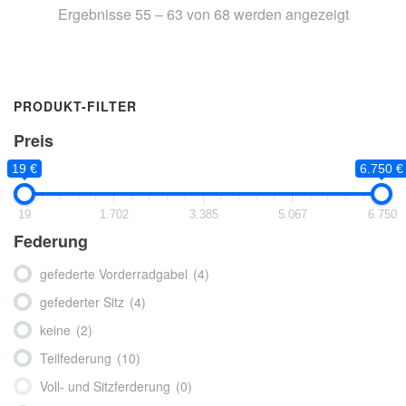
Ergebnisse 55 – 63 von 68 werden angezeigt
PRODUKT-FILTER
Preis
19 €
6.750 €
19
1.702
3.385
5.067
6.750
Federung
gefederte Vorderradgabel
(4)
gefederter Sitz
(4)
keine
(2)
Teilfederung
(10)
Voll- und Sitzferderung
(0)